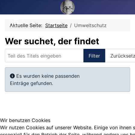
Aktuelle Seite:
Startseite
Umweltschutz
Wer suchet, der findet
Teil des Titels eingeben
Filter
Zurückset
Anzeige #
Information
Es wurden keine passenden
Einträge gefunden.
Wir benutzen Cookies
Wir nutzen Cookies auf unserer Website. Einige von ihnen 
essenziell für den Betrieb der Seite, während andere uns he