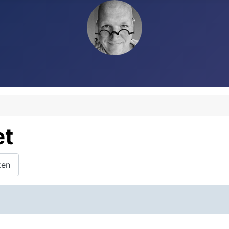
et
zen