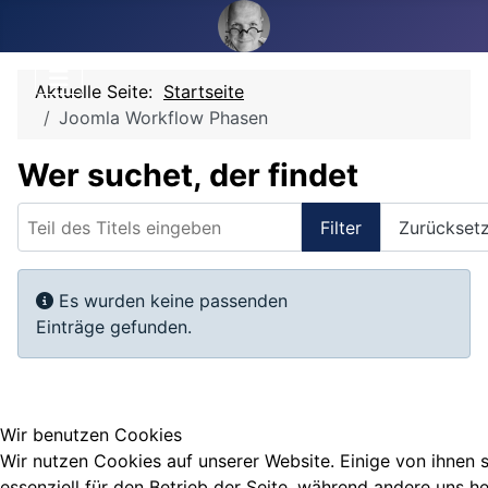
Aktuelle Seite:
Startseite
Joomla Workflow Phasen
Wer suchet, der findet
Teil des Titels eingeben
Filter
Zurückset
Anzeige #
Information
Es wurden keine passenden
Einträge gefunden.
Wir benutzen Cookies
Wir nutzen Cookies auf unserer Website. Einige von ihnen 
essenziell für den Betrieb der Seite, während andere uns he